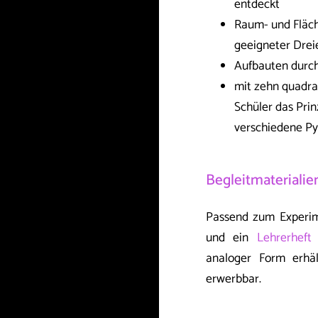
entdeckt
Raum- und Fläc
geeigneter Drei
Aufbauten durch
mit zehn quadrat
Schüler das Pri
verschiedene P
Begleitmaterialie
Passend zum Experim
und ein
Lehrerheft
m
analoger Form erhäl
erwerbbar.