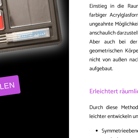
Einstieg in die Ra
farbiger Acrylglasf
ungeahnte Möglichkei
anschaulich darzustel
Aber auch bei der 
geometrischen Körpe
nicht von außen nac
aufgebaut.
LLEN
Erleichtert räuml
Durch diese Methode
leichter entwickeln un
Symmetrieebenen