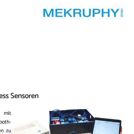
less Sensoren
t mit
ooth-
en zu