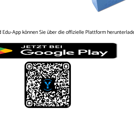
 Edu-App können Sie über die offizielle Plattform herunterlade