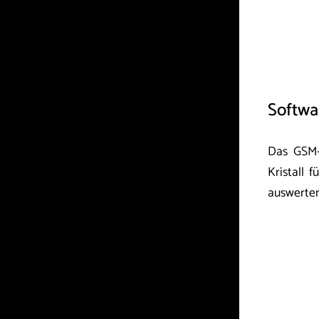
Softwa
Das GSM-R
Kristall 
auswerten