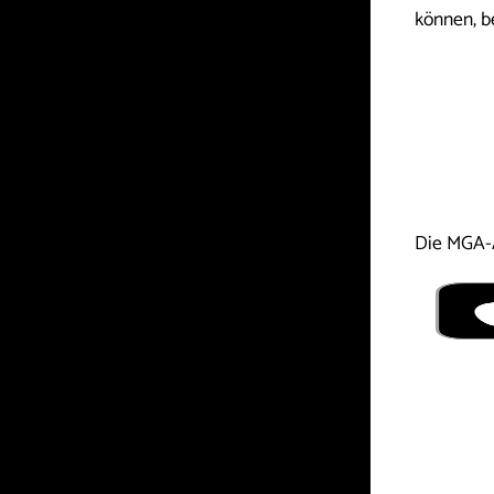
können, b
Die MGA-A