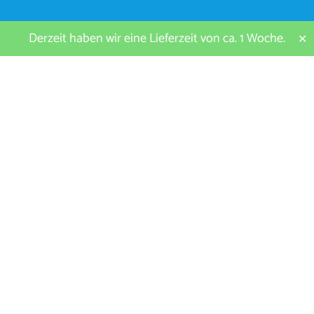
Derzeit haben wir eine Lieferzeit von ca. 1 Woche.
✕
Schäfflerstrasse 9 | D-85276 Pfaffenhofen a. d. Ilm | Germany