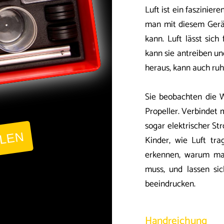
Luft ist ein fasziniere
man mit diesem Gerä
kann. Luft lässt sic
kann sie antreiben un
heraus, kann auch ru
Sie beobachten die 
Propeller. Verbindet 
sogar elektrischer St
LLEN
Kinder, wie Luft tr
erkennen, warum man
muss, und lassen si
beeindrucken.
Handreichung