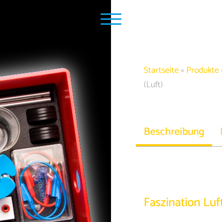
Startseite
»
Produkte
(Luft)
Beschreibung
Faszination Luf